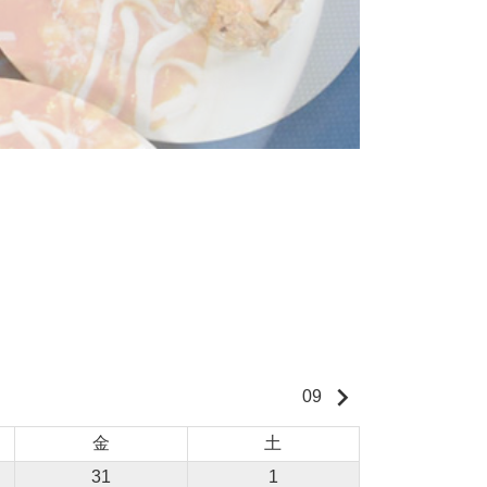
keyboard_arrow_right
09
金
土
31
1