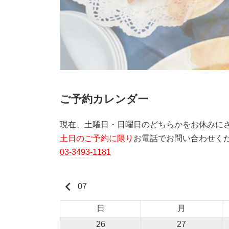
ご予約カレンダー
現在、土曜日・日曜日のどちらかをお休みに
土日のご予約に限り
お電話でお問い合わせく
03-3493-1181
keyboard_arrow_left
07
日
月
26
27