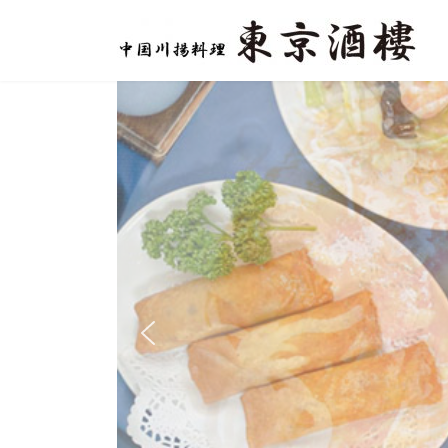
コ
ナ
ン
ビ
テ
ゲ
ン
ー
ツ
シ
へ
ョ
ス
ン
キ
に
ッ
移
プ
動