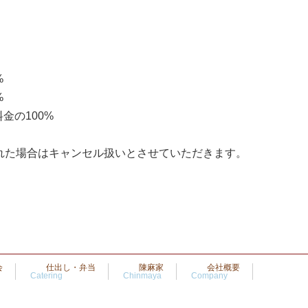
%
%
金の100%
れた場合はキャンセル扱いとさせていただきます。
会
仕出し・弁当
陳麻家
会社概要
Catering
Chinmaya
Company