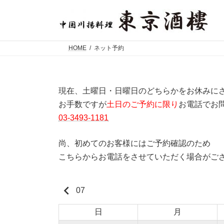
コ
ナ
ン
ビ
テ
ゲ
ン
ー
ツ
シ
HOME
ネット予約
へ
ョ
ス
ン
キ
に
ッ
移
現在、土曜日・日曜日のどちらかをお休みに
プ
動
お手数ですが
土日のご予約に限り
お電話でお
03-3493-1181
尚、初めてのお客様にはご予約確認のため
こちらからお電話をさせていただく場合がご
keyboard_arrow_left
07
日
月