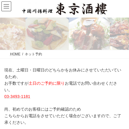
コ
ナ
ン
ビ
テ
ゲ
ン
ー
ツ
シ
へ
ョ
ス
ン
ネット予約
キ
に
ッ
移
プ
動
HOME
ネット予約
現在、土曜日・日曜日のどちらかをお休みにさせていただいてい
るため、
お手数ですが
土日のご予約に限り
お電話でお問い合わせくださ
い。
03-3493-1181
尚、初めてのお客様にはご予約確認のため
こちらからお電話をさせていただく場合がございますので、ご了
承ください。