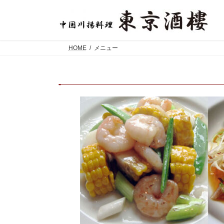
コ
ナ
ン
ビ
テ
ゲ
ン
ー
ツ
シ
HOME
メニュー
へ
ョ
ス
ン
キ
に
-
ッ
移
プ
動