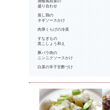
酒楼風前菜の
盛り合わせ
蒸し鶏の
ネギソースかけ
肉厚くらげの冷菜
すなぎもの
黒こしょう和え
豚バラ肉の
ニンニクソースかけ
白菜の辛子甘酢づけ
-