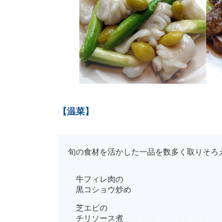
【温菜】
旬の食材を活かした一品を数多く取りそろ
牛フィレ肉の
黒コショウ炒め
芝エビの
チリソース煮