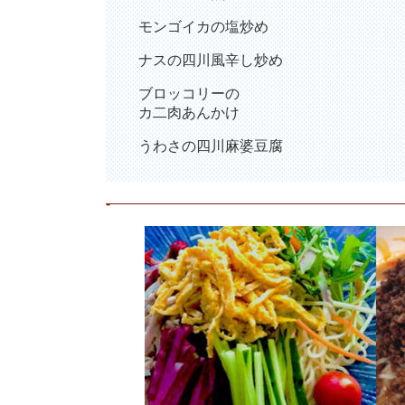
モンゴイカの塩炒め
ナスの四川風辛し炒め
ブロッコリーの
カ二肉あんかけ
うわさの四川麻婆豆腐
-