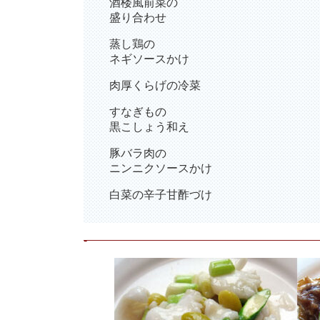
酒楼風前菜の
盛り合わせ
蒸し鶏の
ネギソースかけ
肉厚くらげの冷菜
すなぎもの
黒こしょう和え
豚バラ肉の
ニンニクソースかけ
白菜の辛子甘酢づけ
-