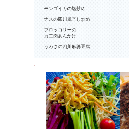
モンゴイカの塩炒め
ナスの四川風辛し炒め
ブロッコリーの
カ二肉あんかけ
うわさの四川麻婆豆腐
-