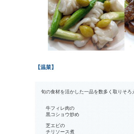
【温菜】
旬の食材を活かした一品を数多く取りそろ
牛フィレ肉の
黒コショウ炒め
芝エビの
チリソース煮