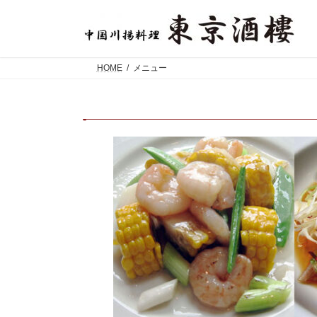
コ
ナ
ン
ビ
テ
ゲ
ン
ー
ツ
シ
HOME
メニュー
へ
ョ
ス
ン
キ
に
-
ッ
移
プ
動